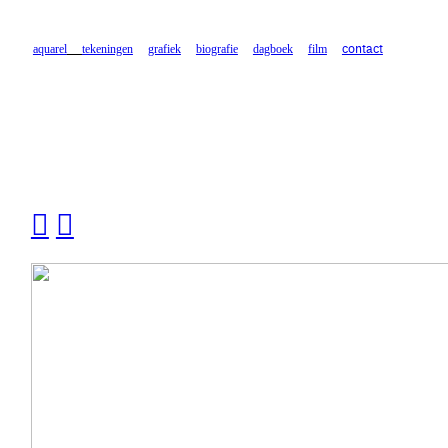
aquarel
tekeningen
grafiek
biografie
dagboek
film
contact
︎
︎