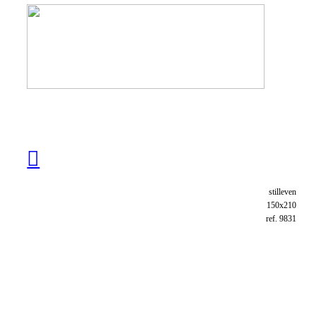
︎
stilleven
150x210
ref. 9831