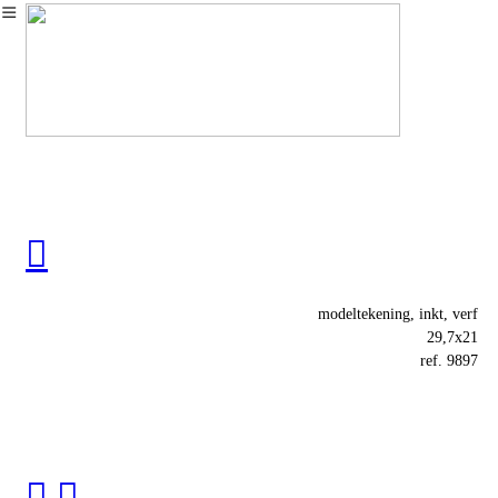
︎
︎
modeltekening, inkt, verf
29,7x21
ref. 9897
︎
︎